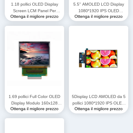
1.18 pollici OLED Display
5.5'' AMOLED LCD Display
Screen LCM Panel Per
1080*1920 IPS OLED
Ottenga il migliore prezzo
Ottenga il migliore prezzo
Smart Watch Indossare
Screen Interfaccia MIPI Con
dispositivi sanitari elettronici
Oncell Capacitive Touch
1.69 pollici Full Color OLED
5Display LCD AMOLED da 5
Display Modulo 160x128
pollici 1080*1920 IPS OLED
Ottenga il migliore prezzo
Ottenga il migliore prezzo
Risoluzione 4.5g
Screen 350cd/M2