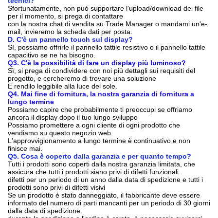
tecnici?
Sfortunatamente, non può supportare l'upload/download dei file
per il momento, si prega di contattare
con la nostra chat di vendita su Trade Manager o mandami un'e-
mail, invieremo la scheda dati per posta.
D. C'è un pannello touch sul display?
Sì, possiamo offrirle il pannello tattile resistivo o il pannello tattile
capacitivo se ne ha bisogno.
Q3. C'è la possibilità di fare un display più luminoso?
Sì, si prega di condividere con noi più dettagli sui requisiti del
progetto, e cercheremo di trovare una soluzione
E rendilo leggibile alla luce del sole.
Q4. Mai fine di fornitura, la nostra garanzia di fornitura a
lungo termine
Possiamo capire che probabilmente ti preoccupi se offriamo
ancora il display dopo il tuo lungo sviluppo
Possiamo promettere a ogni cliente di ogni prodotto che
vendiamo su questo negozio web.
L'approvvigionamento a lungo termine è continuativo e non
finisce mai.
Q5. Cosa è coperto dalla garanzia e per quanto tempo?
Tutti i prodotti sono coperti dalla nostra garanzia limitata, che
assicura che tutti i prodotti siano privi di difetti funzionali.
difetti per un periodo di un anno dalla data di spedizione e tutti i
prodotti sono privi di difetti visivi
Se un prodotto è stato danneggiato, il fabbricante deve essere
informato del numero di parti mancanti per un periodo di 30 giorni
dalla data di spedizione.