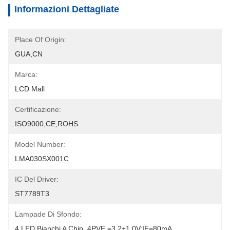
Informazioni Dettagliate
Place Of Origin:
GUA,CN
Marca:
LCD Mall
Certificazione:
ISO9000,CE,ROHS
Model Number:
LMA030SX001C
IC Del Driver:
ST7789T3
Lampade Di Sfondo:
4 LED Bianchi A Chip, 4PVF =3,2+1,0V;IF=80mA