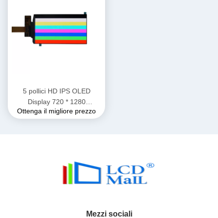
5 pollici HD IPS OLED
Display 720 * 1280
Ottenga il migliore prezzo
Risoluzione AMOLED
Display LCD
Mezzi sociali