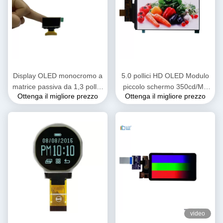
Display OLED monocromo a
5.0 pollici HD OLED Modulo
matrice passiva da 1,3 pollici
piccolo schermo 350cd/M2
Ottenga il migliore prezzo
Ottenga il migliore prezzo
OLED Arduino TFT LCD
720*1280 pixel
128*64
video