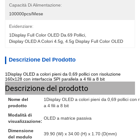
Capacità Di Alimentazione:
100000pcs/mese
Evidenziare:
1Display Full Color OLED Da.69 Pollici
, 
Display OLED A Colori 4.5g
, 
4.5g Display Full Color OLED
Descrizione Del Prodotto
1Display OLED a colori pieni da 0,69 pollici con risoluzione
160x128 con interfaccia SPI parallela a 4 fili a 8 bit
Descrizione del prodotto
Nome del
1Display OLED a colori pieni da 0,69 pollici con 
prodotto
a 4 fili a 8 bit
Modalità di
OLED a matrice passiva
visualizzazione:
Dimensione
39.90 (W) x 34.00 (H) x 1.70 (D(mm)
del modulo