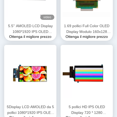
video
5.5'' AMOLED LCD Display
1.69 pollici Full Color OLED
1080*1920 IPS OLED
Display Modulo 160x128
Ottenga il migliore prezzo
Ottenga il migliore prezzo
Screen Interfaccia MIPI Con
Risoluzione 4.5g
Oncell Capacitive Touch
5Display LCD AMOLED da 5
5 pollici HD IPS OLED
pollici 1080*1920 IPS OLED
Display 720 * 1280