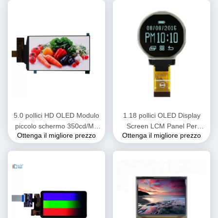
5.0 pollici HD OLED Modulo
1.18 pollici OLED Display
piccolo schermo 350cd/M2
Screen LCM Panel Per
Ottenga il migliore prezzo
Ottenga il migliore prezzo
720*1280 pixel
Smart Watch Indossare
dispositivi sanitari elettronici