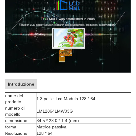
Introduzione
nome del
1.3 pollici Lcd Modulo 128 * 64
prodotto
numero di
LM12864LMW03G
modello
dimensione
34.5 * 23.0 * 1.4 (mm)
forma
Matrice passiva
Risoluzione
128 * 64