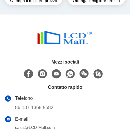
Ottenga il migliore prezzo
Ottenga il migliore prezzo
Screen 350cd/M2
Risoluzione AMOLED
Display LCD
Mezzi sociali
Contatto rapido
Telefono
86-137-1368-9582
E-mail
sales@LCD-Mall.com