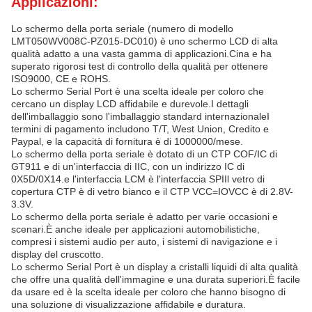
Applicazioni:
Lo schermo della porta seriale (numero di modello
LMT050WV008C-PZ015-DC010) è uno schermo LCD di alta
qualità adatto a una vasta gamma di applicazioni.Cina e ha
superato rigorosi test di controllo della qualità per ottenere
ISO9000, CE e ROHS.
Lo schermo Serial Port è una scelta ideale per coloro che
cercano un display LCD affidabile e durevole.I dettagli
dell'imballaggio sono l'imballaggio standard internazionaleI
termini di pagamento includono T/T, West Union, Credito e
Paypal, e la capacità di fornitura è di 1000000/mese.
Lo schermo della porta seriale è dotato di un CTP COF/IC di
GT911 e di un'interfaccia di IIC, con un indirizzo IC di
0X5D/0X14.e l'interfaccia LCM è l'interfaccia SPIIl vetro di
copertura CTP è di vetro bianco e il CTP VCC=IOVCC è di 2.8V-
3.3V.
Lo schermo della porta seriale è adatto per varie occasioni e
scenari.È anche ideale per applicazioni automobilistiche,
compresi i sistemi audio per auto, i sistemi di navigazione e i
display del cruscotto.
Lo schermo Serial Port è un display a cristalli liquidi di alta qualità
che offre una qualità dell'immagine e una durata superiori.È facile
da usare ed è la scelta ideale per coloro che hanno bisogno di
una soluzione di visualizzazione affidabile e duratura.