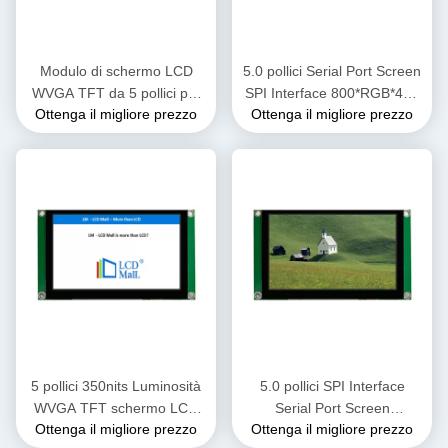
Modulo di schermo LCD
5.0 pollici Serial Port Screen
WVGA TFT da 5 pollici per
SPI Interface 800*RGB*480
Ottenga il migliore prezzo
Ottenga il migliore prezzo
tutti i microcontrollori come
Risoluzione Moduli LCD TFT
Aduno/Raspberry
Con CTP
Pi/SMT32/ESP32/C8051/
ecc.
5 pollici 350nits Luminosità
5.0 pollici SPI Interface
WVGA TFT schermo LCD
Serial Port Screen
Ottenga il migliore prezzo
Ottenga il migliore prezzo
3/4 L Interfaccia SPI con
800*RGB*480 400cd/m2