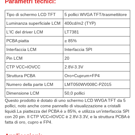
Parametri tecnici:
Tipo di schermo LCD TFT
5 pollici WVGA TFT/trasmettitore
Luminanza superficiale LCM
400cd/m2 (TYP)
L'IC del driver LCM
LT7381
PCBA piatta
≥ 85%
Interfaccia LCM
Interfaccia SPI
Pin LCM
20
CTP VCC=IOVCC
2.8V-3.3V
Struttura PCBA
Oro+Cuprum+FP4
Numero della parte LCM
LMT050WV008C-PZ015
Dimensione LCM
50,0 pollici
Questo prodotto è dotato di uno schermo LCD WVGA TFT da 5
pollici, noto anche come pannello di visualizzazione a cristalli
liquidi.La piattezza del PCBA è ≥ 85%, e utilizza un'interfaccia SPI
con 20 pin. Il CTP VCC=IOVCC è 2.8V-3.3V, e la struttura PCBA è
fatta di oro, cupro e FP4.