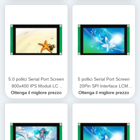
CTP
Moduli LCD TFT con CTP
5.0 pollici Serial Port Screen
5 pollici Serial Port Screen
800x400 IPS Moduli LCD
20Pin SPI Interface LCM
Ottenga il migliore prezzo
Ottenga il migliore prezzo
TFT Compatibile con X86
Display Screen
LMT050WV008C-PZ015