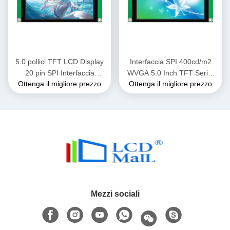
5.0 pollici TFT LCD Display
Interfaccia SPI 400cd/m2
20 pin SPI Interfaccia
WVGA 5.0 Inch TFT Serial
Ottenga il migliore prezzo
Ottenga il migliore prezzo
800*480 LT7381 Driver IC
Port Screen Compatibile con
Serial Port Screen
Windows/Linux/Raspberry Pi
Mezzi sociali