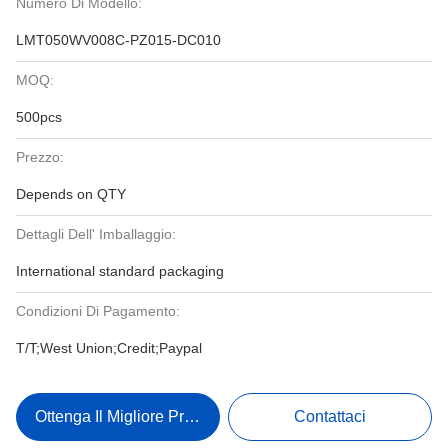
Numero Di Modello:
LMT050WV008C-PZ015-DC010
MOQ:
500pcs
Prezzo:
Depends on QTY
Dettagli Dell' Imballaggio:
International standard packaging
Condizioni Di Pagamento:
T/T;West Union;Credit;Paypal
Ottenga Il Migliore Prezzo
Contattaci