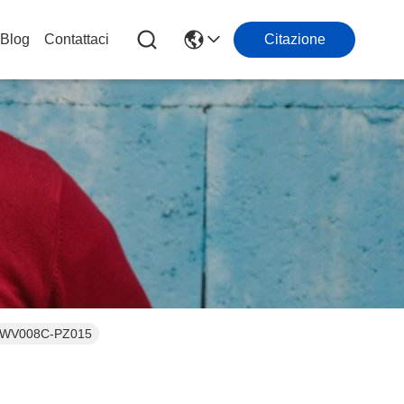
Blog
Contattaci
Citazione
050WV008C-PZ015