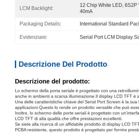
12 Chip White LED, 6S2P V
LCM Backlight:
40mA
Packaging Details:
International Standard Pa
Evidenziare:
Serial Port LCM Display S
Descrizione Del Prodotto
Descrizione del prodotto:
Lo schermo della porta seriale è progettato con una retroillumi
anche in ambienti a scarsa illuminazione.Il display LCD TFT 
Una delle caratteristiche chiave del Serial Port Screen è la su
applicazioni.Questo lo rende un prodotto versatile che può essere
Inoltre, lo schermo delle porte seriali è progettato con un'inte
LCD TFT di alta qualità che offre prestazioni eccellenti.
Se siete alla ricerca di un affidabile prodotto di display LCD T
PCBA resistente, questo prodotto è progettato per fornire presta