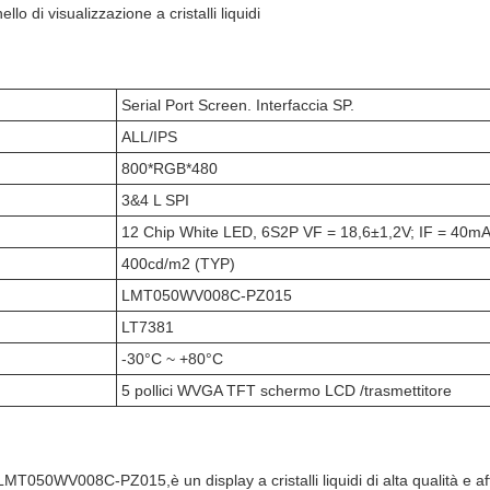
 di visualizzazione a cristalli liquidi
Serial Port Screen. Interfaccia SP.
ALL/IPS
800*RGB*480
3&4 L SPI
12 Chip White LED, 6S2P VF = 18,6±1,2V; IF = 40m
400cd/m2 (TYP)
LMT050WV008C-PZ015
LT7381
-30°C ~ +80°C
5 pollici WVGA TFT schermo LCD /trasmettitore
LMT050WV008C-PZ015,è un display a cristalli liquidi di alta qualità e aff