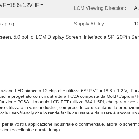
F =18.6±1.2V; IF = 
LCM Viewing Direction:
A
ckaging
Supply Ability:
1
creen
, 
5.0 pollici LCM Display Screen
, 
Interfaccia SPI 20Pin Ser
nazione LED bianca a 12 chip che utilizza 6S2P VF = 18,6 ± 1,2 V; IF = 
è anche progettato con una struttura PCBA composta da Gold+Cuprum+FP4
a funzione PCBA. Il modulo LCD TFT utilizza 3&4 L SPI, che garantisce l
 utilizzato in varie industrie, comprese le cure sanitarie, la produzione
rfaccia user-friendly che lo rende facile da usare e da usare.è ancora u
FT per la vostra applicazione industriale o commerciale, allora lo scher
zioni eccellenti e durata lunga.