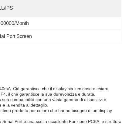
LL/IPS
000000/month
ial Port Screen
40mA. Ciò garantisce che il display sia luminoso e chiaro,
, il che garantisce la sua durevolezza e durata.
a sua compatibilità con una vasta gamma di dispositivi e
 e la vendita al dettaglio.
n ottimo prodotto per coloro che hanno bisogno di un display
mo Serial Port è una scelta eccellente.Funzione PCBA, e struttura