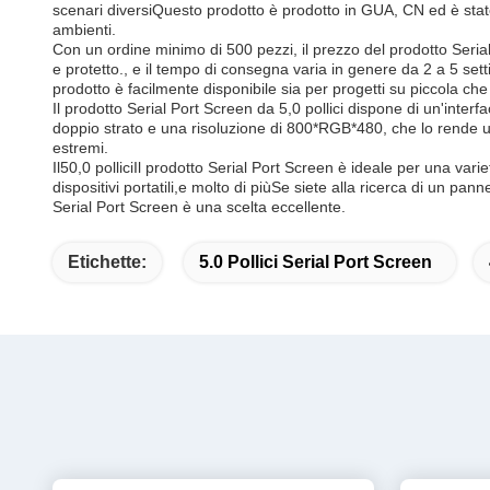
scenari diversiQuesto prodotto è prodotto in GUA, CN ed è stat
ambienti.
Con un ordine minimo di 500 pezzi, il prezzo del prodotto Seria
e protetto., e il tempo di consegna varia in genere da 2 a 5 se
prodotto è facilmente disponibile sia per progetti su piccola che
Il prodotto Serial Port Screen da 5,0 pollici dispone di un'int
doppio strato e una risoluzione di 800*RGB*480, che lo rende un
estremi.
Il
50,0 pollici
Il prodotto Serial Port Screen è ideale per una varie
dispositivi portatili,e molto di piùSe siete alla ricerca di un pan
Serial Port Screen è una scelta eccellente.
Etichette:
5.0 Pollici Serial Port Screen