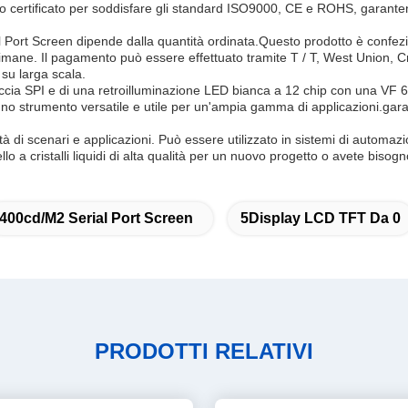
o certificato per soddisfare gli standard ISO9000, CE e ROHS, garanten
l Port Screen dipende dalla quantità ordinata.Questo prodotto è confez
ttimane. Il pagamento può essere effettuato tramite T / T, West Union, C
 su larga scala.
erfaccia SPI e di una retroilluminazione LED bianca a 12 chip con una V
o strumento versatile e utile per un'ampia gamma di applicazioni.garant
tà di scenari e applicazioni. Può essere utilizzato in sistemi di automazi
nello a cristalli liquidi di alta qualità per un nuovo progetto o avete bis
400cd/m2 Serial Port Screen
5Display LCD TFT Da 0
PRODOTTI RELATIVI