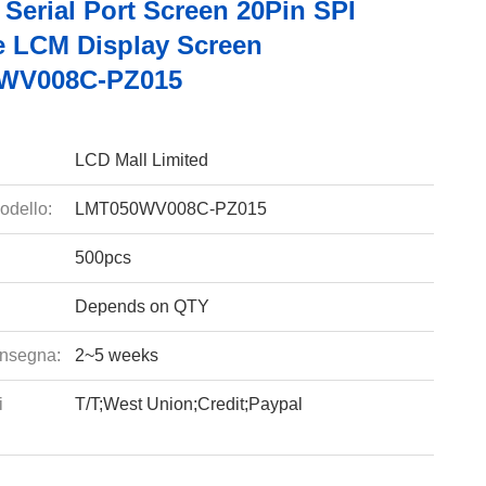
i Serial Port Screen 20Pin SPI
ce LCM Display Screen
WV008C-PZ015
LCD Mall Limited
odello:
LMT050WV008C-PZ015
500pcs
Depends on QTY
nsegna:
2~5 weeks
i
T/T;West Union;Credit;Paypal