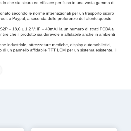
do che sia sicuro ed efficace per l'uso in una vasta gamma di
ionato secondo le norme internazionali per un trasporto sicuro
redit o Paypal, a seconda delle preferenze del cliente.questo
F 6S2P = 18,6 ± 1,2 V; IF = 40mA.Ha un numero di strati PCBA a
ire che il prodotto sia durevole e affidabile anche in ambienti
one industriale, attrezzature mediche, display automobilistici,
ogno di un pannello affidabile TFT LCM per un sistema esistente, il