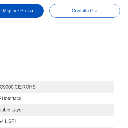
Il Migliore Prezzo
Contatta Ora
SO9000,CE,ROHS
I Interface
uble Layer
4 L SPI