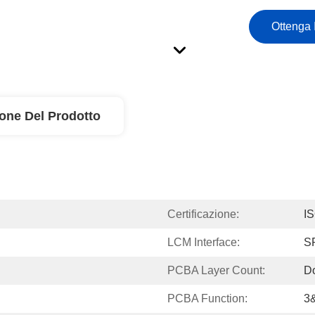
Ottenga 
ione Del Prodotto
Certificazione:
I
LCM Interface:
SP
PCBA Layer Count:
Do
PCBA Function:
3&