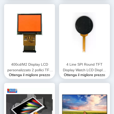
Module con touch screen
400cd/M2 Display LCD
4 Line SPI Round TFT
personalizzato 2 pollici TFT
Display Watch LCD Display
Ottenga il migliore prezzo
Ottenga il migliore prezzo
SPI 240x320 SPI3/4 Line
Module 1.54 pollici
Interface
OEM/ODM