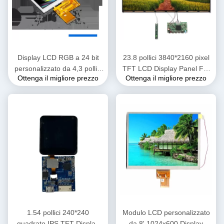
Display LCD RGB a 24 bit
23.8 pollici 3840*2160 pixel
personalizzato da 4,3 pollici
TFT LCD Display Panel For
Ottenga il migliore prezzo
Ottenga il migliore prezzo
a colori TFT touch screen
Desktop Monitor Display a
550cd
matrice attiva a cristalli liquidi
1.54 pollici 240*240
Modulo LCD personalizzato
quadrato IPS TFT Display
da 8' 1024x600 Display