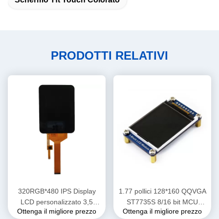
PRODOTTI RELATIVI
320RGB*480 IPS Display
1.77 pollici 128*160 QQVGA
LCD personalizzato 3,5
ST7735S 8/16 bit MCU
Ottenga il migliore prezzo
Ottenga il migliore prezzo
pollici 350cd/M2 Luminosità
Interface TFT LCD Screen