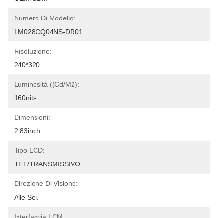
Numero Di Modello:
LM028CQ04NS-DR01
Risoluzione:
240*320
Luminosità ((cd/m2):
160nits
Dimensioni:
2.83inch
Tipo LCD:
TFT/TRANSMISSIVO
Direzione Di Visione:
Alle Sei.
Interfaccia LCM: