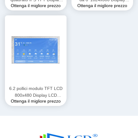
Ottenga il migliore prezzo
Ottenga il migliore prezzo
LCD personalizzato 350nits
500cd/M2 senza TSP
Luminosità
6.2 pollici modulo TFT LCD
800x480 Display LCD
Ottenga il migliore prezzo
personalizzato OEM ODM