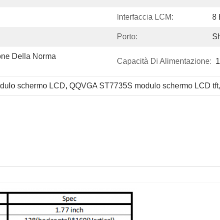
Interfaccia LCM:
8 
Porto:
S
one Della Norma 
Capacità Di Alimentazione:
1
 modulo schermo LCD
, 
QQVGA ST7735S modulo schermo LCD tft