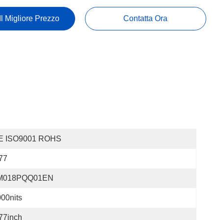
Il Migliore Prezzo
Contatta Ora
E ISO9001 ROHS
77
M018PQQ01EN
00nits
77inch