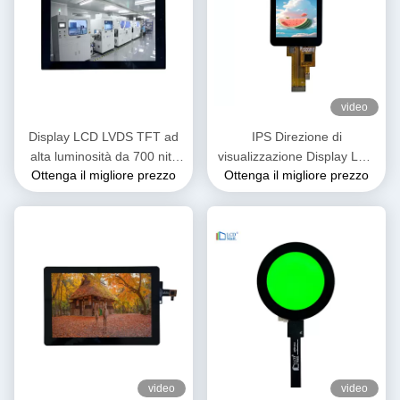
video
Display LCD LVDS TFT ad
IPS Direzione di
alta luminosità da 700 nits
visualizzazione Display LCD
Ottenga il migliore prezzo
Ottenga il migliore prezzo
10,1 pollici OEM ODM
modulo TFT da 2 pollici con
1920x1200
interfaccia di linea SPI3/4
video
video