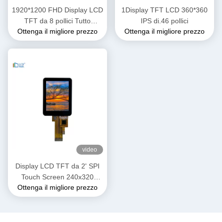
1920*1200 FHD Display LCD
1Display TFT LCD 360*360
TFT da 8 pollici Tutto
IPS di.46 pollici
Ottenga il migliore prezzo
Ottenga il migliore prezzo
l'angolo di visione 1000 Nits
Alta luminosità
video
Display LCD TFT da 2' SPI
Touch Screen 240x320
Ottenga il migliore prezzo
Risoluzione ST7789
Interfaccia SPI