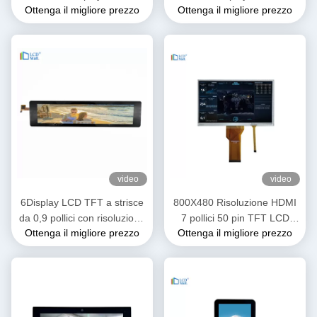
Ottenga il migliore prezzo
Ottenga il migliore prezzo
Interfaccia
Touch Panel IPS
Visualizzazione 400cd/M2
video
video
6Display LCD TFT a strisce
800X480 Risoluzione HDMI
da 0,9 pollici con risoluzione
7 pollici 50 pin TFT LCD
Ottenga il migliore prezzo
Ottenga il migliore prezzo
280*1424 FHD Interfaccia
Display RGB Interfaccia FPC
MIPI