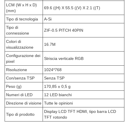
LCM (W x H x D)
69.6 ((H) X 55.5 ((V) X 2.1 ((T)
(mm)
Tipo di tecnologia
A-Si
Tipo di
ZIF-0.5 PITCH 40PIN
connessione
Colori di
16.7M
visualizzazione
Configurazione dei
Striscia verticale RGB
pixel
Risoluzione
1024*768
Con/senza TSP
Senza TSP
Peso (g)
170,85 ± 0,5 g
Numeri di LED
12 LED bianchi
Direzione di visione
Tutte le opinioni
Display LCD TFT HDMI, tipo barra LCD
Tipo di prodotto
TFT rotondo