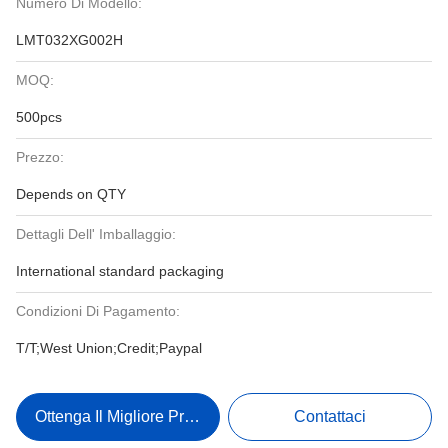
Numero Di Modello:
LMT032XG002H
MOQ:
500pcs
Prezzo:
Depends on QTY
Dettagli Dell' Imballaggio:
International standard packaging
Condizioni Di Pagamento:
T/T;West Union;Credit;Paypal
Ottenga Il Migliore Prezzo
Contattaci