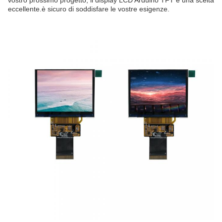
vostro prossimo progetto, il display LCD Arduino TFT è una scelta
eccellente.è sicuro di soddisfare le vostre esigenze.