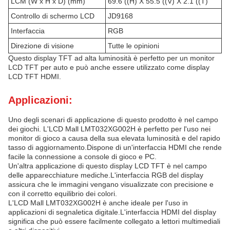
LCM (W x H x D) (mm)
69.6 ((H) X 55.5 ((V) X 2.1 ((T)
Controllo di schermo LCD
JD9168
Interfaccia
RGB
Direzione di visione
Tutte le opinioni
Questo display TFT ad alta luminosità è perfetto per un monitor
LCD TFT per auto e può anche essere utilizzato come display
LCD TFT HDMI.
Applicazioni:
Uno degli scenari di applicazione di questo prodotto è nel campo
dei giochi. L'LCD Mall LMT032XG002H è perfetto per l'uso nei
monitor di gioco a causa della sua elevata luminosità e del rapido
tasso di aggiornamento.Dispone di un'interfaccia HDMI che rende
facile la connessione a console di gioco e PC.
Un'altra applicazione di questo display LCD TFT è nel campo
delle apparecchiature mediche.L'interfaccia RGB del display
assicura che le immagini vengano visualizzate con precisione e
con il corretto equilibrio dei colori.
L'LCD Mall LMT032XG002H è anche ideale per l'uso in
applicazioni di segnaletica digitale.L'interfaccia HDMI del display
significa che può essere facilmente collegato a lettori multimediali