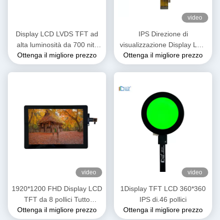
video
Display LCD LVDS TFT ad
IPS Direzione di
alta luminosità da 700 nits
visualizzazione Display LCD
Ottenga il migliore prezzo
Ottenga il migliore prezzo
10,1 pollici OEM ODM
modulo TFT da 2 pollici con
1920x1200
interfaccia di linea SPI3/4
video
video
1920*1200 FHD Display LCD
1Display TFT LCD 360*360
TFT da 8 pollici Tutto
IPS di.46 pollici
Ottenga il migliore prezzo
Ottenga il migliore prezzo
l'angolo di visione 1000 Nits