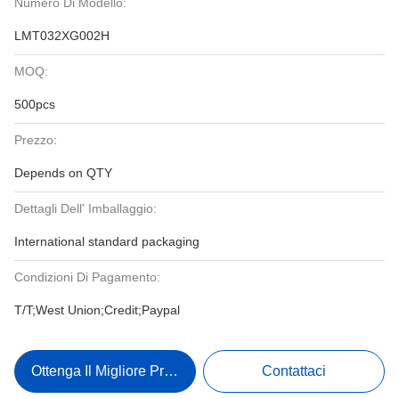
Numero Di Modello:
LMT032XG002H
MOQ:
500pcs
Prezzo:
Depends on QTY
Dettagli Dell' Imballaggio:
International standard packaging
Condizioni Di Pagamento:
T/T;West Union;Credit;Paypal
Ottenga Il Migliore Prezzo
Contattaci