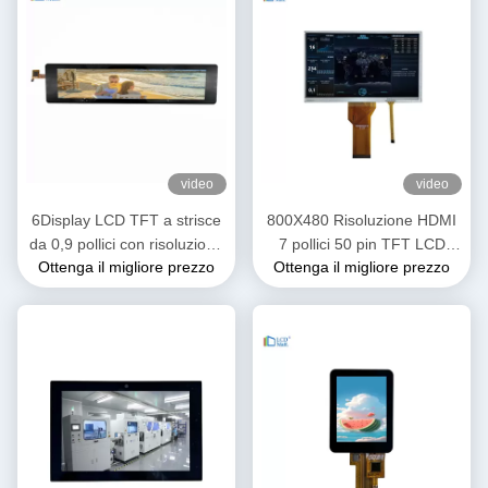
video
video
6Display LCD TFT a strisce
800X480 Risoluzione HDMI
da 0,9 pollici con risoluzione
7 pollici 50 pin TFT LCD
Ottenga il migliore prezzo
Ottenga il migliore prezzo
280*1424 FHD Interfaccia
Display RGB Interfaccia FPC
MIPI