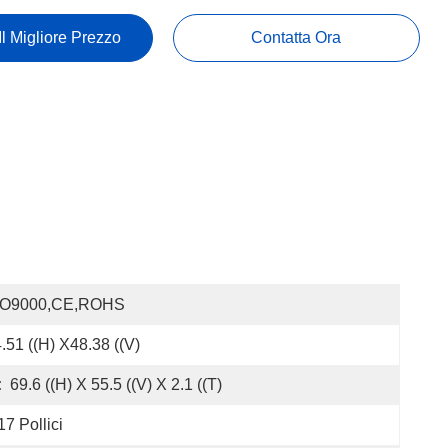
Il Migliore Prezzo
Contatta Ora
SO9000,CE,ROHS
.51 ((H) X48.38 ((V)
:
69.6 ((H) X 55.5 ((V) X 2.1 ((T)
17 Pollici