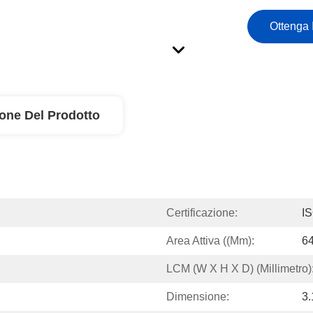
Ottenga 
ione Del Prodotto
Certificazione:
I
Area Attiva ((mm):
64
LCM (W X H X D) (millimetro)
Dimensione:
3.