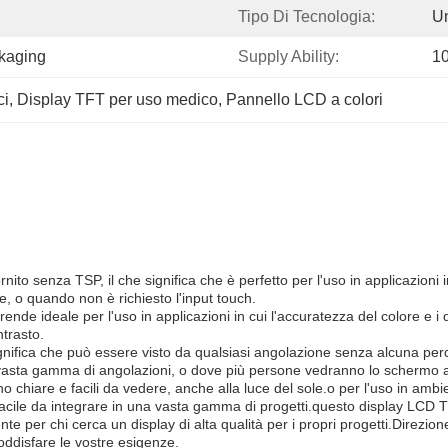
Tipo Di Tecnologia:
U
ckaging
Supply Ability:
1
ci
, 
Display TFT per uso medico
, 
Pannello LCD a colori
rnito senza TSP, il che significa che è perfetto per l'uso in applicazioni
ne, o quando non è richiesto l'input touch.
nde ideale per l'uso in applicazioni in cui l'accuratezza del colore e i de
ntrasto.
significa che può essere visto da qualsiasi angolazione senza alcuna per
una vasta gamma di angolazioni, o dove più persone vedranno lo schermo 
o chiare e facili da vedere, anche alla luce del sole.o per l'uso in ambi
facile da integrare in una vasta gamma di progetti.questo display LCD T
nte per chi cerca un display di alta qualità per i propri progetti.Direzion
oddisfare le vostre esigenze.