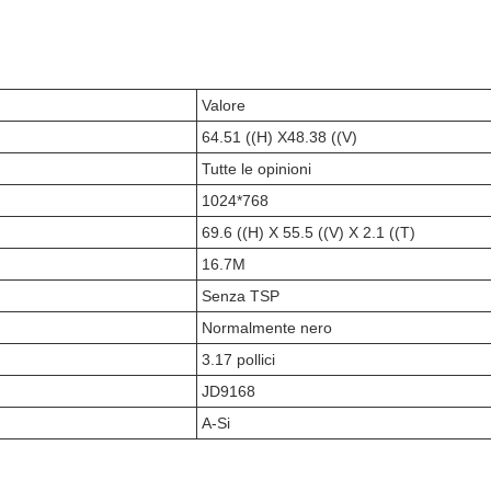
Valore
64.51 ((H) X48.38 ((V)
Tutte le opinioni
1024*768
69.6 ((H) X 55.5 ((V) X 2.1 ((T)
16.7M
Senza TSP
Normalmente nero
3.17 pollici
JD9168
A-Si