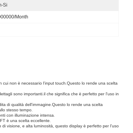
n-Si
000000/month
 in cui non è necessario l'input touch.Questo lo rende una scelta
ttagli sono importanti.il che significa che è perfetto per l'uso in
dita di qualità dell'immagine.Questo lo rende una scelta
allo stesso tempo.
enti con illuminazione intensa.
FT è una scelta eccellente.
e di visione, e alta luminosità, questo display è perfetto per l'uso