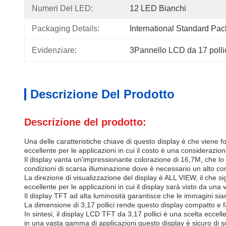
Numeri Del LED:
12 LED Bianchi
Packaging Details:
International Standard Pa
Evidenziare:
3Pannello LCD da 17 polli
Descrizione Del Prodotto
Descrizione del prodotto:
Una delle caratteristiche chiave di questo display è che viene fo
eccellente per le applicazioni in cui il costo è una considerazio
Il display vanta un'impressionante colorazione di 16,7M, che lo re
condizioni di scarsa illuminazione dove è necessario un alto co
La direzione di visualizzazione del display è ALL VIEW, il che 
eccellente per le applicazioni in cui il display sarà visto da 
Il display TFT ad alta luminosità garantisce che le immagini sian
La dimensione di 3,17 pollici rende questo display compatto e 
In sintesi, il display LCD TFT da 3,17 pollici è una scelta eccelle
in una vasta gamma di applicazioni.questo display è sicuro di s