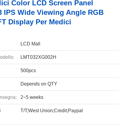
lici Color LCD Screen Panel
8 IPS Wide Viewing Angle RGB
FT Display Per Medici
LCD Mall
odello:
LMT032XG002H
500pcs
Depends on QTY
nsegna:
2~5 weeks
i
T/T;West Union;Credit;Paypal