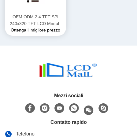
OEM ODM 2.4 TFT SPI
240x320 TFT LCD Module
Ottenga il migliore prezzo
Display con interfaccia
SPI/MPU/RGB
Mezzi sociali
Contatto rapido
Telefono