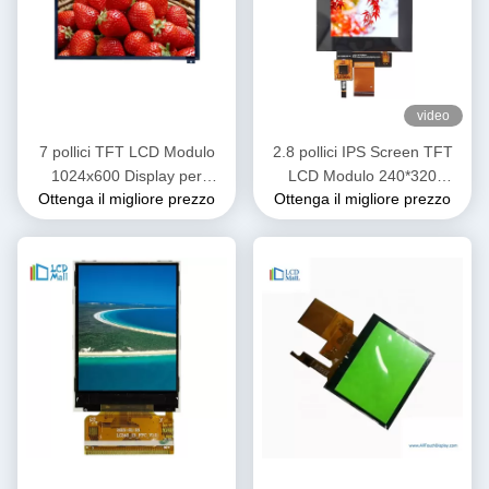
video
7 pollici TFT LCD Modulo
2.8 pollici IPS Screen TFT
1024x600 Display per
LCD Modulo 240*320
Ottenga il migliore prezzo
Ottenga il migliore prezzo
l'automotive con CPT Touch
Trasmettitore OEM ODM
IPS Wide Viewing Angle