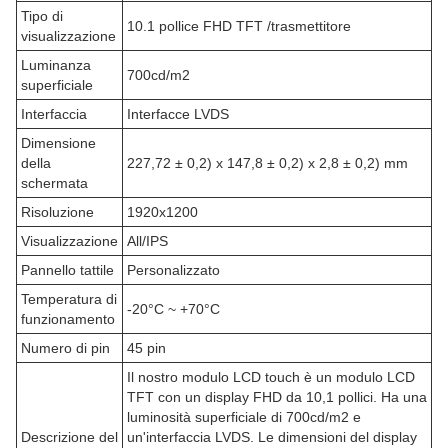
Tipo di
10.1 pollice FHD TFT /trasmettitore
visualizzazione
Luminanza
700cd/m2
superficiale
Interfaccia
Interfacce LVDS
Dimensione
della
227,72 ± 0,2) x 147,8 ± 0,2) x 2,8 ± 0,2) mm
schermata
Risoluzione
1920x1200
Visualizzazione
All/IPS
Pannello tattile
Personalizzato
Temperatura di
-20°C ~ +70°C
funzionamento
Numero di pin
45 pin
Il nostro modulo LCD touch è un modulo LCD
TFT con un display FHD da 10,1 pollici. Ha una
luminosità superficiale di 700cd/m2 e
Descrizione del
un'interfaccia LVDS. Le dimensioni del display