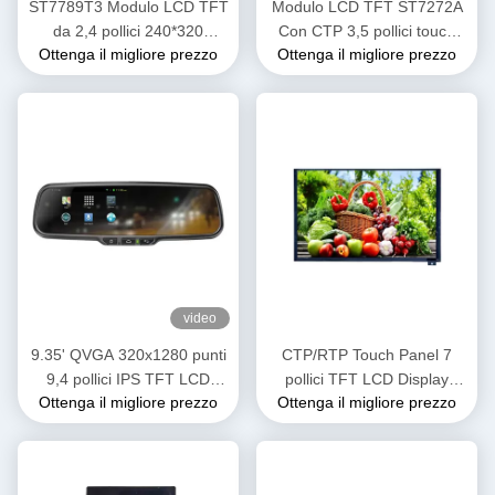
ST7789T3 Modulo LCD TFT
Modulo LCD TFT ST7272A
da 2,4 pollici 240*320
Con CTP 3,5 pollici touch
Ottenga il migliore prezzo
Ottenga il migliore prezzo
Risoluzione 40 PIN
screen Interfaccia RGB
480cd/M2 Luminosità
video
9.35' QVGA 320x1280 punti
CTP/RTP Touch Panel 7
9,4 pollici IPS TFT LCD
pollici TFT LCD Display
Ottenga il migliore prezzo
Ottenga il migliore prezzo
Modulo MIPI Interface
Screen 900 Nits Luminosità
Display