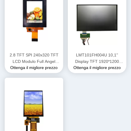
2.8 TFT SPI 240x320 TFT
LMT101FH004U 10,1''
LCD Modulo Full Angel
Display TFT 1920*1200
Ottenga il migliore prezzo
Ottenga il migliore prezzo
QVGA BOE schermo LCD
Display LCD ad alta
luminosità 700 Nits