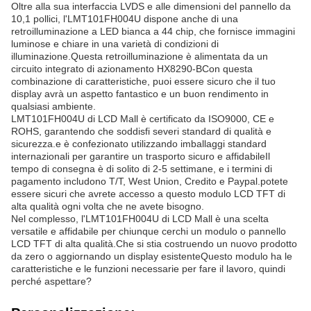
Oltre alla sua interfaccia LVDS e alle dimensioni del pannello da
10,1 pollici, l'LMT101FH004U dispone anche di una
retroilluminazione a LED bianca a 44 chip, che fornisce immagini
luminose e chiare in una varietà di condizioni di
illuminazione.Questa retroilluminazione è alimentata da un
circuito integrato di azionamento HX8290-BCon questa
combinazione di caratteristiche, puoi essere sicuro che il tuo
display avrà un aspetto fantastico e un buon rendimento in
qualsiasi ambiente.
LMT101FH004U di LCD Mall è certificato da ISO9000, CE e
ROHS, garantendo che soddisfi severi standard di qualità e
sicurezza.e è confezionato utilizzando imballaggi standard
internazionali per garantire un trasporto sicuro e affidabileIl
tempo di consegna è di solito di 2-5 settimane, e i termini di
pagamento includono T/T, West Union, Credito e Paypal.potete
essere sicuri che avrete accesso a questo modulo LCD TFT di
alta qualità ogni volta che ne avete bisogno.
Nel complesso, l'LMT101FH004U di LCD Mall è una scelta
versatile e affidabile per chiunque cerchi un modulo o pannello
LCD TFT di alta qualità.Che si stia costruendo un nuovo prodotto
da zero o aggiornando un display esistenteQuesto modulo ha le
caratteristiche e le funzioni necessarie per fare il lavoro, quindi
perché aspettare?