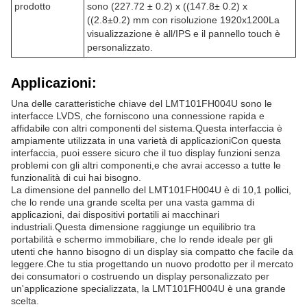
prodotto
sono (227.72 ± 0.2) x ((147.8± 0.2) x
((2.8±0.2) mm con risoluzione 1920x1200La
visualizzazione è all/IPS e il pannello touch è
personalizzato.
Applicazioni:
Una delle caratteristiche chiave del LMT101FH004U sono le
interfacce LVDS, che forniscono una connessione rapida e
affidabile con altri componenti del sistema.Questa interfaccia è
ampiamente utilizzata in una varietà di applicazioniCon questa
interfaccia, puoi essere sicuro che il tuo display funzioni senza
problemi con gli altri componenti,e che avrai accesso a tutte le
funzionalità di cui hai bisogno.
La dimensione del pannello del LMT101FH004U è di 10,1 pollici,
che lo rende una grande scelta per una vasta gamma di
applicazioni, dai dispositivi portatili ai macchinari
industriali.Questa dimensione raggiunge un equilibrio tra
portabilità e schermo immobiliare, che lo rende ideale per gli
utenti che hanno bisogno di un display sia compatto che facile da
leggere.Che tu stia progettando un nuovo prodotto per il mercato
dei consumatori o costruendo un display personalizzato per
un'applicazione specializzata, la LMT101FH004U è una grande
scelta.