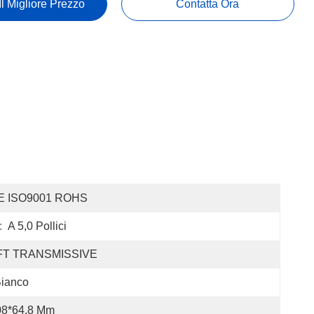
Il Migliore Prezzo
Contatta Ora
E ISO9001 ROHS
:
A 5,0 Pollici
FT TRANSMISSIVE
ianco
08*64,8 Mm