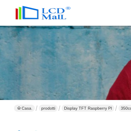
Casa.
prodotti
Display TFT Raspberry PI
350cd