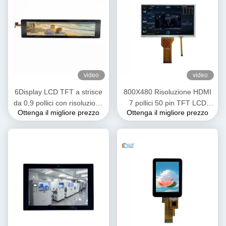
video
video
6Display LCD TFT a strisce
800X480 Risoluzione HDMI
da 0,9 pollici con risoluzione
7 pollici 50 pin TFT LCD
Ottenga il migliore prezzo
Ottenga il migliore prezzo
280*1424 FHD Interfaccia
Display RGB Interfaccia FPC
MIPI