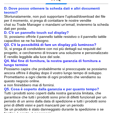
D. Dove posso ottenere la scheda dati e altri documenti
tecnici?
Sfortunatamente, non può supportare l'upload/download dei file
per il momento, si prega di contattare le nostre vendite
chat su Trade Manager o mandami un'email, invieremo la scheda
dati per posta.
D. C'è un pannello touch sul display?
Sì, possiamo offrirle il pannello tattile resistivo o il pannello tattile
capacitivo se ne ha bisogno.
Q3. C'è la possibilità di fare un display più luminoso?
Sì, si prega di condividere con noi più dettagli sui requisiti del
progetto, e cercheremo di trovare una soluzione e personalizzato
E rendilo leggibile alla luce del sole.
Q4. Mai fine di fornitura, la nostra garanzia di fornitura a
lungo termine
Possiamo capire che probabilmente vi preoccupate se possiamo
ancora offrire il display dopo il vostro lungo tempo di sviluppo.
Promettiamo a ogni cliente di ogni prodotto che vendiamo su
questo negozio online.
e non finirebbero mai di fornirsi.
Q5. Cosa è coperto dalla garanzia e per quanto tempo?
Tutti i prodotti sono coperti dalla nostra garanzia limitata, che
garantisce che tutti i prodotti sono privi di difetti funzionali per un
periodo di un anno dalla data di spedizione e tutti i prodotti sono
privi di difetti visivi e parti mancanti per un periodo
Se un prodotto è stato danneggiato durante la spedizione o se