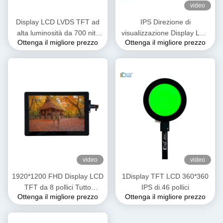
video
Display LCD LVDS TFT ad
IPS Direzione di
alta luminosità da 700 nits
visualizzazione Display LCD
Ottenga il migliore prezzo
Ottenga il migliore prezzo
10,1 pollici OEM ODM
modulo TFT da 2 pollici con
1920x1200
interfaccia di linea SPI3/4
video
video
1920*1200 FHD Display LCD
1Display TFT LCD 360*360
TFT da 8 pollici Tutto
IPS di.46 pollici
Ottenga il migliore prezzo
Ottenga il migliore prezzo
l'angolo di visione 1000 Nits
Alta luminosità