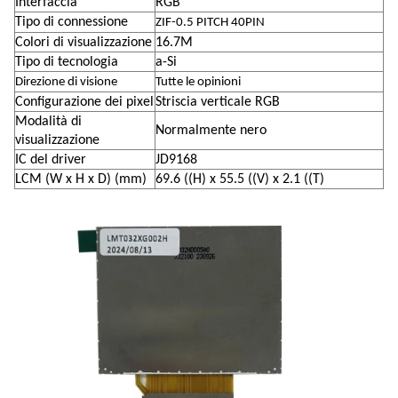
Interfaccia
RGB
Tipo di connessione
ZIF-0.5 PITCH 40PIN
Colori di visualizzazione
16.7M
Tipo di tecnologia
a-Si
Direzione di visione
Tutte le opinioni
Configurazione dei pixel
Striscia verticale RGB
Modalità di
Normalmente nero
visualizzazione
IC del driver
JD9168
LCM (W x H x D) (mm)
69.6 ((H) x 55.5 ((V) x 2.1 ((T)