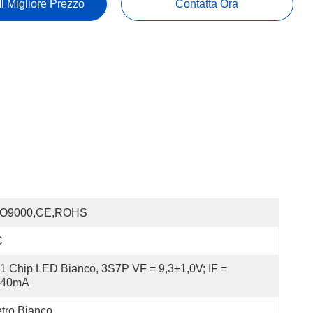
Il Migliore Prezzo
Contatta Ora
SO9000,CE,ROHS
C
1 Chip LED Bianco, 3S7P VF = 9,3±1,0V; IF = 
140mA
tro Bianco