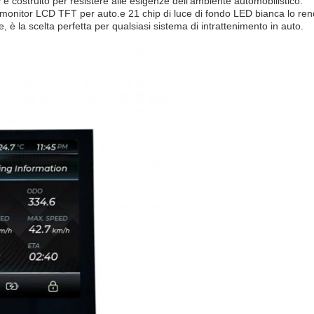
 è costruito per resistere alle esigenze dell'ambiente automobilistico.
r i monitor LCD TFT per auto.e 21 chip di luce di fondo LED bianca lo re
e, è la scelta perfetta per qualsiasi sistema di intrattenimento in auto.