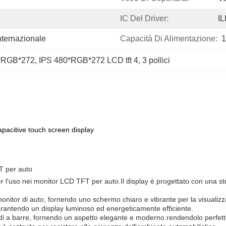
IC Del Driver:
IL
nternazionale
Capacità Di Alimentazione:
1
0*RGB*272
, 
IPS 480*RGB*272 LCD tft 4
, 
3 pollici
pacitive touch screen display
T per auto
er l'uso nei monitor LCD TFT per auto.Il display è progettato con una s
i monitor di auto, fornendo uno schermo chiaro e vibrante per la visuali
rantendo un display luminoso ed energeticamente efficiente.
di a barre, fornendo un aspetto elegante e moderno.rendendolo perfetto 