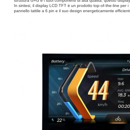
struttura G+G e i suoi componenti di alta qualità, questo display
In sintesi, il display LCD TFT è un prodotto top-of-the-line pe
pannello tattile a 6 pin e il suo design energeticamente efficient