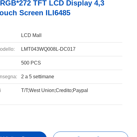
*RGB*272 TFT LCD Display 4,3
Touch Screen ILI6485
LCD Mall
odello:
LMT043WQ008L-DC017
500 PCS
nsegna:
2 a 5 settimane
i
T/T;West Union;Credito;Paypal